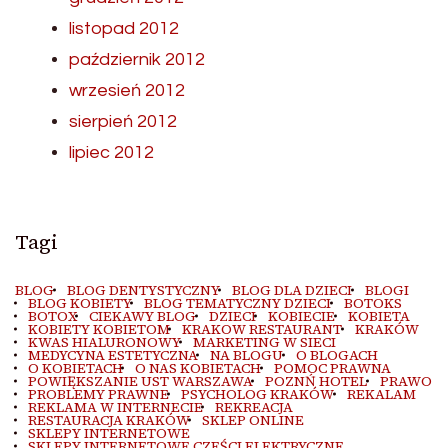
listopad 2012
październik 2012
wrzesień 2012
sierpień 2012
lipiec 2012
Tagi
BLOG
BLOG DENTYSTYCZNY
BLOG DLA DZIECI
BLOGI
BLOG KOBIETY
BLOG TEMATYCZNY DZIECI
BOTOKS
BOTOX
CIEKAWY BLOG
DZIECI
KOBIECIE
KOBIETA
KOBIETY KOBIETOM
KRAKOW RESTAURANT
KRAKÓW
KWAS HIALURONOWY
MARKETING W SIECI
MEDYCYNA ESTETYCZNA
NA BLOGU
O BLOGACH
O KOBIETACH
O NAS KOBIETACH
POMOC PRAWNA
POWIĘKSZANIE UST WARSZAWA
POZNŃ HOTEL
PRAWO
PROBLEMY PRAWNE
PSYCHOLOG KRAKÓW
REKALAM
REKLAMA W INTERNECIE
REKREACJA
RESTAURACJA KRAKÓW
SKLEP ONLINE
SKLEPY INTERNETOWE
SKLEPY INTERNETOWE CZEŚCI ELEKTRYCZNE