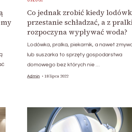
USŁUGI
ą
Co jednak zrobić kiedy lodów
żemy
przestanie schładzać, a z pralk
rozpoczyna wypływać woda?
Lodówka, pralka, piekarnik, a nawet zmyw
ą
lub suszarka to sprzęty gospodarstwa
ać
domowego bez których nie …
18 lipca 2022
Admin