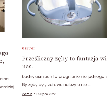
USŁUGI
ego
Prześliczny zęby to fantazja wi
o,
nas.
Ładny uśmiech to pragnienie nie jednego z
a na
By zęby były zdrowe należy o nie …
ardziej
15 lipca 2022
Admin