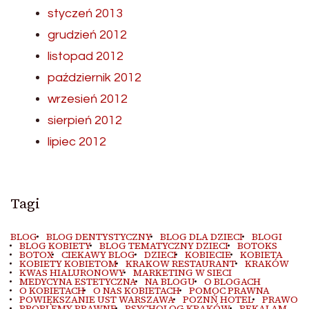
styczeń 2013
grudzień 2012
listopad 2012
październik 2012
wrzesień 2012
sierpień 2012
lipiec 2012
Tagi
BLOG
BLOG DENTYSTYCZNY
BLOG DLA DZIECI
BLOGI
BLOG KOBIETY
BLOG TEMATYCZNY DZIECI
BOTOKS
BOTOX
CIEKAWY BLOG
DZIECI
KOBIECIE
KOBIETA
KOBIETY KOBIETOM
KRAKOW RESTAURANT
KRAKÓW
KWAS HIALURONOWY
MARKETING W SIECI
MEDYCYNA ESTETYCZNA
NA BLOGU
O BLOGACH
O KOBIETACH
O NAS KOBIETACH
POMOC PRAWNA
POWIĘKSZANIE UST WARSZAWA
POZNŃ HOTEL
PRAWO
PROBLEMY PRAWNE
PSYCHOLOG KRAKÓW
REKALAM