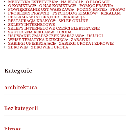
MEDYCYNA ESTETYCZNA
NA BLOGU
O BLOGACH
O KOBIETACH
O NAS KOBIETACH
POMOC PRAWNA
POWIĘKSZANIE UST WARSZAWA
POZNŃ HOTEL
PRAWO
PROBLEMY PRAWNE
PSYCHOLOG KRAKÓW
REKALAM
REKLAMA W INTERNECIE
REKREACJA
RESTAURACJA KRAKÓW
SKLEP ONLINE
SKLEPY INTERNETOWE
SKLEPY INTERNETOWE CZEŚCI ELEKTRYCZNE
SKUTECZNA REKLAMA
URODA
USUWANIE ZMARSZCZEK WARSZAWA
USŁUGI
WPISY TEMATYKA DZIECIĘCA
ZABAWKI
ZABIEGI UPIEKSZAJACE
ZABIEGI URODA I ZDROWIE
ZDROWIE
ZDROWIE I URODA
Kategorie
architektura
Bez kategorii
biznes