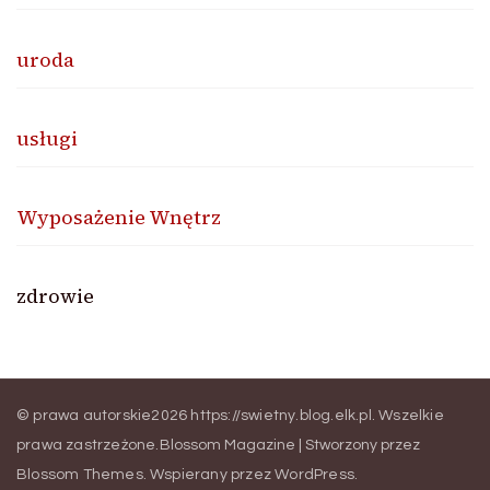
uroda
usługi
Wyposażenie Wnętrz
zdrowie
© prawa autorskie2026
https://swietny.blog.elk.pl
. Wszelkie
prawa zastrzeżone.
Blossom Magazine | Stworzony przez
Blossom Themes
.
Wspierany przez
WordPress
.