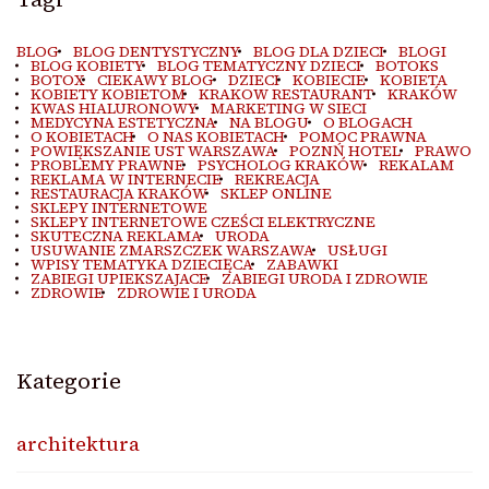
BLOG
BLOG DENTYSTYCZNY
BLOG DLA DZIECI
BLOGI
BLOG KOBIETY
BLOG TEMATYCZNY DZIECI
BOTOKS
BOTOX
CIEKAWY BLOG
DZIECI
KOBIECIE
KOBIETA
KOBIETY KOBIETOM
KRAKOW RESTAURANT
KRAKÓW
KWAS HIALURONOWY
MARKETING W SIECI
MEDYCYNA ESTETYCZNA
NA BLOGU
O BLOGACH
O KOBIETACH
O NAS KOBIETACH
POMOC PRAWNA
POWIĘKSZANIE UST WARSZAWA
POZNŃ HOTEL
PRAWO
PROBLEMY PRAWNE
PSYCHOLOG KRAKÓW
REKALAM
REKLAMA W INTERNECIE
REKREACJA
RESTAURACJA KRAKÓW
SKLEP ONLINE
SKLEPY INTERNETOWE
SKLEPY INTERNETOWE CZEŚCI ELEKTRYCZNE
SKUTECZNA REKLAMA
URODA
USUWANIE ZMARSZCZEK WARSZAWA
USŁUGI
WPISY TEMATYKA DZIECIĘCA
ZABAWKI
ZABIEGI UPIEKSZAJACE
ZABIEGI URODA I ZDROWIE
ZDROWIE
ZDROWIE I URODA
Kategorie
architektura