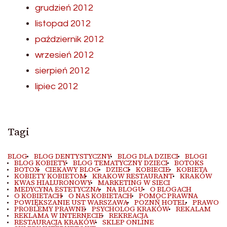
grudzień 2012
listopad 2012
październik 2012
wrzesień 2012
sierpień 2012
lipiec 2012
Tagi
BLOG
BLOG DENTYSTYCZNY
BLOG DLA DZIECI
BLOGI
BLOG KOBIETY
BLOG TEMATYCZNY DZIECI
BOTOKS
BOTOX
CIEKAWY BLOG
DZIECI
KOBIECIE
KOBIETA
KOBIETY KOBIETOM
KRAKOW RESTAURANT
KRAKÓW
KWAS HIALURONOWY
MARKETING W SIECI
MEDYCYNA ESTETYCZNA
NA BLOGU
O BLOGACH
O KOBIETACH
O NAS KOBIETACH
POMOC PRAWNA
POWIĘKSZANIE UST WARSZAWA
POZNŃ HOTEL
PRAWO
PROBLEMY PRAWNE
PSYCHOLOG KRAKÓW
REKALAM
REKLAMA W INTERNECIE
REKREACJA
RESTAURACJA KRAKÓW
SKLEP ONLINE