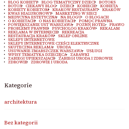
BLOG KOBIETY
BLOG TEMATYCZNY DZIECI
BOTOKS
BOTOX
CIEKAWY BLOG
DZIECI
KOBIECIE
KOBIETA
KOBIETY KOBIETOM
KRAKOW RESTAURANT
KRAKÓW
KWAS HIALURONOWY
MARKETING W SIECI
MEDYCYNA ESTETYCZNA
NA BLOGU
O BLOGACH
O KOBIETACH
O NAS KOBIETACH
POMOC PRAWNA
POWIĘKSZANIE UST WARSZAWA
POZNŃ HOTEL
PRAWO
PROBLEMY PRAWNE
PSYCHOLOG KRAKÓW
REKALAM
REKLAMA W INTERNECIE
REKREACJA
RESTAURACJA KRAKÓW
SKLEP ONLINE
SKLEPY INTERNETOWE
SKLEPY INTERNETOWE CZEŚCI ELEKTRYCZNE
SKUTECZNA REKLAMA
URODA
USUWANIE ZMARSZCZEK WARSZAWA
USŁUGI
WPISY TEMATYKA DZIECIĘCA
ZABAWKI
ZABIEGI UPIEKSZAJACE
ZABIEGI URODA I ZDROWIE
ZDROWIE
ZDROWIE I URODA
Kategorie
architektura
Bez kategorii