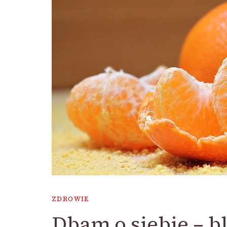
ZDROWIE
Dbam o siebie – b