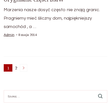
Marzenia nasze dosyć często nie znają granic.
Pragniemy mieć śliczny dom, najpiękniejszy
samochód , a …
8 maja 2014
Admin
Stronicowanie
1
2
Strona
Strona
wpisów
Szukaj: