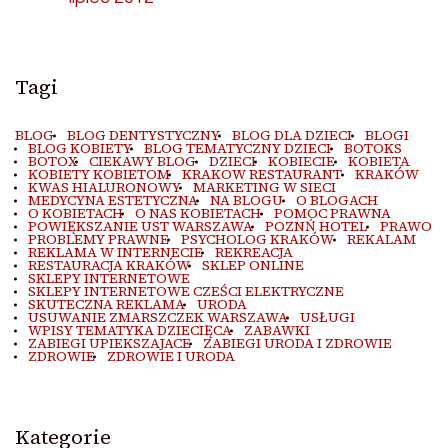
Tagi
BLOG
BLOG DENTYSTYCZNY
BLOG DLA DZIECI
BLOGI
BLOG KOBIETY
BLOG TEMATYCZNY DZIECI
BOTOKS
BOTOX
CIEKAWY BLOG
DZIECI
KOBIECIE
KOBIETA
KOBIETY KOBIETOM
KRAKOW RESTAURANT
KRAKÓW
KWAS HIALURONOWY
MARKETING W SIECI
MEDYCYNA ESTETYCZNA
NA BLOGU
O BLOGACH
O KOBIETACH
O NAS KOBIETACH
POMOC PRAWNA
POWIĘKSZANIE UST WARSZAWA
POZNŃ HOTEL
PRAWO
PROBLEMY PRAWNE
PSYCHOLOG KRAKÓW
REKALAM
REKLAMA W INTERNECIE
REKREACJA
RESTAURACJA KRAKÓW
SKLEP ONLINE
SKLEPY INTERNETOWE
SKLEPY INTERNETOWE CZEŚCI ELEKTRYCZNE
SKUTECZNA REKLAMA
URODA
USUWANIE ZMARSZCZEK WARSZAWA
USŁUGI
WPISY TEMATYKA DZIECIĘCA
ZABAWKI
ZABIEGI UPIEKSZAJACE
ZABIEGI URODA I ZDROWIE
ZDROWIE
ZDROWIE I URODA
Kategorie