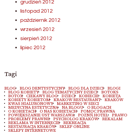
grudzień 2012
listopad 2012
październik 2012
wrzesień 2012
sierpień 2012
lipiec 2012
Tagi
BLOG
BLOG DENTYSTYCZNY
BLOG DLA DZIECI
BLOGI
BLOG KOBIETY
BLOG TEMATYCZNY DZIECI
BOTOKS
BOTOX
CIEKAWY BLOG
DZIECI
KOBIECIE
KOBIETA
KOBIETY KOBIETOM
KRAKOW RESTAURANT
KRAKÓW
KWAS HIALURONOWY
MARKETING W SIECI
MEDYCYNA ESTETYCZNA
NA BLOGU
O BLOGACH
O KOBIETACH
O NAS KOBIETACH
POMOC PRAWNA
POWIĘKSZANIE UST WARSZAWA
POZNŃ HOTEL
PRAWO
PROBLEMY PRAWNE
PSYCHOLOG KRAKÓW
REKALAM
REKLAMA W INTERNECIE
REKREACJA
RESTAURACJA KRAKÓW
SKLEP ONLINE
SKLEPY INTERNETOWE