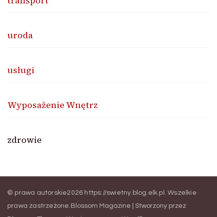
transport
uroda
usługi
Wyposażenie Wnętrz
zdrowie
© prawa autorskie2026
https://swietny.blog.elk.pl
. Wszelkie
prawa zastrzeżone.
Blossom Magazine | Stworzony przez