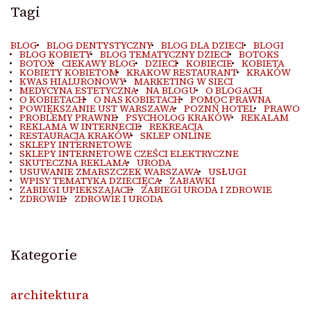
Tagi
BLOG
BLOG DENTYSTYCZNY
BLOG DLA DZIECI
BLOGI
BLOG KOBIETY
BLOG TEMATYCZNY DZIECI
BOTOKS
BOTOX
CIEKAWY BLOG
DZIECI
KOBIECIE
KOBIETA
KOBIETY KOBIETOM
KRAKOW RESTAURANT
KRAKÓW
KWAS HIALURONOWY
MARKETING W SIECI
MEDYCYNA ESTETYCZNA
NA BLOGU
O BLOGACH
O KOBIETACH
O NAS KOBIETACH
POMOC PRAWNA
POWIĘKSZANIE UST WARSZAWA
POZNŃ HOTEL
PRAWO
PROBLEMY PRAWNE
PSYCHOLOG KRAKÓW
REKALAM
REKLAMA W INTERNECIE
REKREACJA
RESTAURACJA KRAKÓW
SKLEP ONLINE
SKLEPY INTERNETOWE
SKLEPY INTERNETOWE CZEŚCI ELEKTRYCZNE
SKUTECZNA REKLAMA
URODA
USUWANIE ZMARSZCZEK WARSZAWA
USŁUGI
WPISY TEMATYKA DZIECIĘCA
ZABAWKI
ZABIEGI UPIEKSZAJACE
ZABIEGI URODA I ZDROWIE
ZDROWIE
ZDROWIE I URODA
Kategorie
architektura