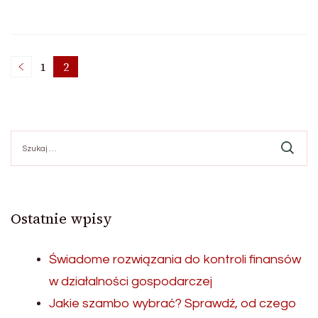
Stronicowanie
1
2
Strona
Strona
wpisów
Szukaj:
Ostatnie wpisy
Świadome rozwiązania do kontroli finansów
w działalności gospodarczej
Jakie szambo wybrać? Sprawdź, od czego