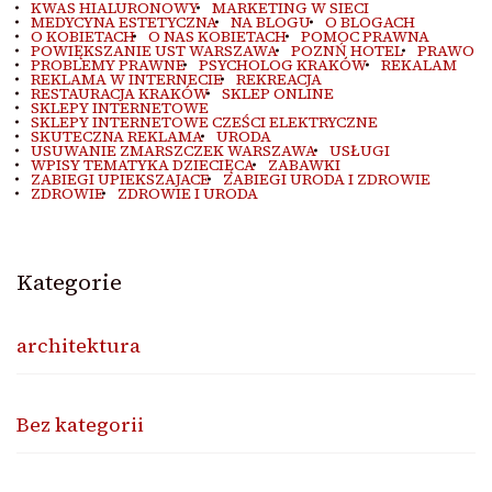
KWAS HIALURONOWY
MARKETING W SIECI
MEDYCYNA ESTETYCZNA
NA BLOGU
O BLOGACH
O KOBIETACH
O NAS KOBIETACH
POMOC PRAWNA
POWIĘKSZANIE UST WARSZAWA
POZNŃ HOTEL
PRAWO
PROBLEMY PRAWNE
PSYCHOLOG KRAKÓW
REKALAM
REKLAMA W INTERNECIE
REKREACJA
RESTAURACJA KRAKÓW
SKLEP ONLINE
SKLEPY INTERNETOWE
SKLEPY INTERNETOWE CZEŚCI ELEKTRYCZNE
SKUTECZNA REKLAMA
URODA
USUWANIE ZMARSZCZEK WARSZAWA
USŁUGI
WPISY TEMATYKA DZIECIĘCA
ZABAWKI
ZABIEGI UPIEKSZAJACE
ZABIEGI URODA I ZDROWIE
ZDROWIE
ZDROWIE I URODA
Kategorie
architektura
Bez kategorii