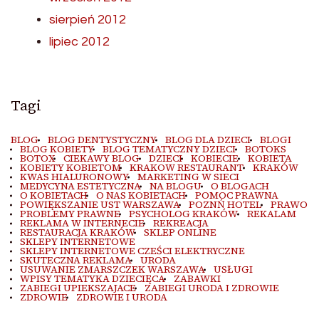
sierpień 2012
lipiec 2012
Tagi
BLOG
BLOG DENTYSTYCZNY
BLOG DLA DZIECI
BLOGI
BLOG KOBIETY
BLOG TEMATYCZNY DZIECI
BOTOKS
BOTOX
CIEKAWY BLOG
DZIECI
KOBIECIE
KOBIETA
KOBIETY KOBIETOM
KRAKOW RESTAURANT
KRAKÓW
KWAS HIALURONOWY
MARKETING W SIECI
MEDYCYNA ESTETYCZNA
NA BLOGU
O BLOGACH
O KOBIETACH
O NAS KOBIETACH
POMOC PRAWNA
POWIĘKSZANIE UST WARSZAWA
POZNŃ HOTEL
PRAWO
PROBLEMY PRAWNE
PSYCHOLOG KRAKÓW
REKALAM
REKLAMA W INTERNECIE
REKREACJA
RESTAURACJA KRAKÓW
SKLEP ONLINE
SKLEPY INTERNETOWE
SKLEPY INTERNETOWE CZEŚCI ELEKTRYCZNE
SKUTECZNA REKLAMA
URODA
USUWANIE ZMARSZCZEK WARSZAWA
USŁUGI
WPISY TEMATYKA DZIECIĘCA
ZABAWKI
ZABIEGI UPIEKSZAJACE
ZABIEGI URODA I ZDROWIE
ZDROWIE
ZDROWIE I URODA