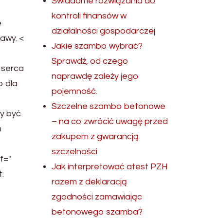
Świadome rozwiązania do
kontroli finansów w
e
działalności gospodarczej
awy. <
Jakie szambo wybrać?
Sprawdź, od czego
 serca
naprawdę zależy jego
o dla
pojemność.
Szczelne szambo betonowe
my być
– na co zwrócić uwagę przed
m
zakupem z gwarancją
szczelności
f="
Jak interpretować atest PZH
.
razem z deklaracją
zgodności zamawiając
betonowego szamba?