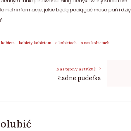
ziennym funkcjonowaniu. Blog dedykowany kobietom
a nich informacje, jakie będą pociągać masa pań i dzię
y.
kobieta
kobiety kobietom
o kobietach
o nas kobietach
Następny artykuł
Ładne pudełka
olubić