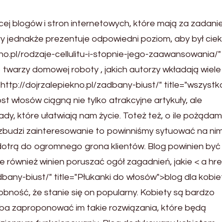
cej blogów i stron internetowych, które mają za zadani
ry jednakże prezentuje odpowiedni poziom, aby był ciek
kno.pl/rodzaje-cellulitu-i-stopnie-jego-zaawansowania/"
 twarzy domowej roboty , jakich autorzy wkładają wiele
" http://dojrzalepiekno.pl/zadbany-biust/" title="wszystk
t włosów ciągną nie tylko atrakcyjne artykuły, ale
dy, które ułatwiają nam życie. Toteż też, o ile pożąda
wzbudzi zainteresowanie to powinniśmy sytuować na ni
 dotrą do ogromnego grona klientów. Blog powinien być
ale również winien poruszać ogół zagadnień, jakie < a hre
dbany-biust/" title="Płukanki do włosów">blog dla kobiet
bność, że stanie się on popularny. Kobiety są bardzo
ba zaproponować im takie rozwiązania, które będą