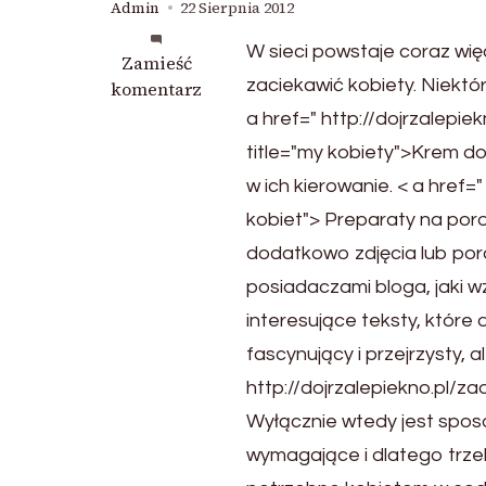
Admin
22 Sierpnia 2012
W sieci powstaje coraz wię
we
Zamieść
zaciekawić kobiety. Niektó
wpisie
komentarz
Rodzaje
a href=" http://dojrzalepie
cellulitu
title="my kobiety">Krem do
i
w ich kierowanie. < a href=
stopnie
jego
kobiet"> Preparaty na poros
zaawansowania
dodatkowo zdjęcia lub pora
posiadaczami bloga, jaki 
interesujące teksty, które
fascynujący i przejrzysty, 
http://dojrzalepiekno.pl/za
Wyłącznie wtedy jest sposo
wymagające i dlatego trze