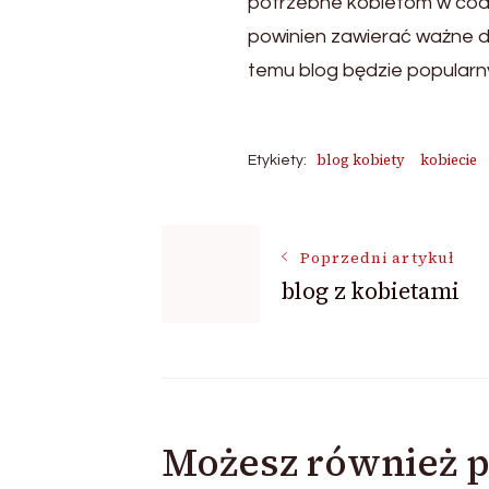
potrzebne kobietom w cod
powinien zawierać ważne dl
temu blog będzie popularn
blog kobiety
kobiecie
Etykiety:
Nawigacja
Poprzedni artykuł
blog z kobietami
wpisu
Możesz również p