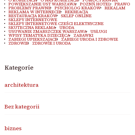
O KOBIETACH
O NAS KOBIETACH
POMOC PRAWNA
POWIĘKSZANIE UST WARSZAWA
POZNŃ HOTEL
PRAWO
PROBLEMY PRAWNE
PSYCHOLOG KRAKÓW
REKALAM
REKLAMA W INTERNECIE
REKREACJA
RESTAURACJA KRAKÓW
SKLEP ONLINE
SKLEPY INTERNETOWE
SKLEPY INTERNETOWE CZEŚCI ELEKTRYCZNE
SKUTECZNA REKLAMA
URODA
USUWANIE ZMARSZCZEK WARSZAWA
USŁUGI
WPISY TEMATYKA DZIECIĘCA
ZABAWKI
ZABIEGI UPIEKSZAJACE
ZABIEGI URODA I ZDROWIE
ZDROWIE
ZDROWIE I URODA
Kategorie
architektura
Bez kategorii
biznes