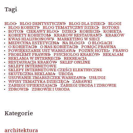
Tagi
BLOG
BLOG DENTYSTYCZNY
BLOG DLA DZIECI
BLOGI
BLOG KOBIETY
BLOG TEMATYCZNY DZIECI
BOTOKS
BOTOX
CIEKAWY BLOG
DZIECI
KOBIECIE
KOBIETA
KOBIETY KOBIETOM
KRAKOW RESTAURANT
KRAKÓW
KWAS HIALURONOWY
MARKETING W SIECI
MEDYCYNA ESTETYCZNA
NA BLOGU
O BLOGACH
O KOBIETACH
O NAS KOBIETACH
POMOC PRAWNA
POWIĘKSZANIE UST WARSZAWA
POZNŃ HOTEL
PRAWO
PROBLEMY PRAWNE
PSYCHOLOG KRAKÓW
REKALAM
REKLAMA W INTERNECIE
REKREACJA
RESTAURACJA KRAKÓW
SKLEP ONLINE
SKLEPY INTERNETOWE
SKLEPY INTERNETOWE CZEŚCI ELEKTRYCZNE
SKUTECZNA REKLAMA
URODA
USUWANIE ZMARSZCZEK WARSZAWA
USŁUGI
WPISY TEMATYKA DZIECIĘCA
ZABAWKI
ZABIEGI UPIEKSZAJACE
ZABIEGI URODA I ZDROWIE
ZDROWIE
ZDROWIE I URODA
Kategorie
architektura