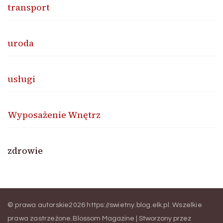
transport
uroda
usługi
Wyposażenie Wnętrz
zdrowie
© prawa autorskie2026
https://swietny.blog.elk.pl
. Wszelkie
prawa zastrzeżone.
Blossom Magazine | Stworzony przez