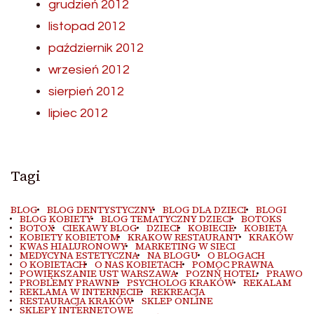
grudzień 2012
listopad 2012
październik 2012
wrzesień 2012
sierpień 2012
lipiec 2012
Tagi
BLOG
BLOG DENTYSTYCZNY
BLOG DLA DZIECI
BLOGI
BLOG KOBIETY
BLOG TEMATYCZNY DZIECI
BOTOKS
BOTOX
CIEKAWY BLOG
DZIECI
KOBIECIE
KOBIETA
KOBIETY KOBIETOM
KRAKOW RESTAURANT
KRAKÓW
KWAS HIALURONOWY
MARKETING W SIECI
MEDYCYNA ESTETYCZNA
NA BLOGU
O BLOGACH
O KOBIETACH
O NAS KOBIETACH
POMOC PRAWNA
POWIĘKSZANIE UST WARSZAWA
POZNŃ HOTEL
PRAWO
PROBLEMY PRAWNE
PSYCHOLOG KRAKÓW
REKALAM
REKLAMA W INTERNECIE
REKREACJA
RESTAURACJA KRAKÓW
SKLEP ONLINE
SKLEPY INTERNETOWE